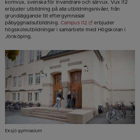
komvux, svenska för invandrare och särvux. Vux i12 
erbjuder utbildning på alla utbildningsnivåer, från 
grundläggande till eftergymnasial 
Länk till annan webb
påbyggnadsutbildning. 
Campus i12
 erbjuder 
högskoleutbildningar i samarbete med Högskolan i 
Jönköping.
Eksjö gymnasium