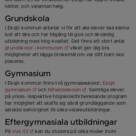
nätter, och varannan helg.
Grundskola
I Eksjö kommun arbetar vi för att alla elever ska känna 
lust att lära och har tillgång till god och likvärdig 
utbildning med hög kvalitet. Det finns ett stort antal 
Länk till annan webbplats.
grundskolor i kommunen
 vilket ger dig bra 
möjligheter att lägga önskemål om var ditt barn ska 
placeras.
Gymnasium
I Eksjö kommun finns två gymnasieskolor; 
Eksjö 
Länk till annan webbplats.
Länk till annan webbp
gymnasium
 och 
Nifsarpsskolan
. Samtliga elever 
på yrkes- respektive högskoleförberedande program 
har möjlighet att skaffa sig såväl grundläggande som 
särskild behörighet till olika vidareutbildningar.
Eftergymnasiala utbildningar
Länk till annan webbplats.
På 
Vux i12
 kan du studera på olika nivåer inom 